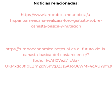
Noticias relacionadas:
https://www.larepublica.net/noticia/u-
hispanoamericana-realizara-foro-gratuito-sobre-
canasta-basica-y-nutricion
https://rumboeconomico.net/cual-es-el-futuro-de-la-
canasta-basica-del-costarricense/?
fbclid=IwAR0VeZ7_cVsr-
UKPjxdo0fIbLBmZioV5nVqJZJz6AToO6WMF4qAUY9fh3