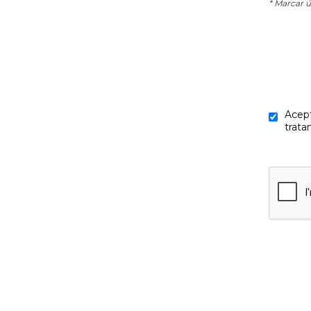
* Marcar ú
Acept
trata