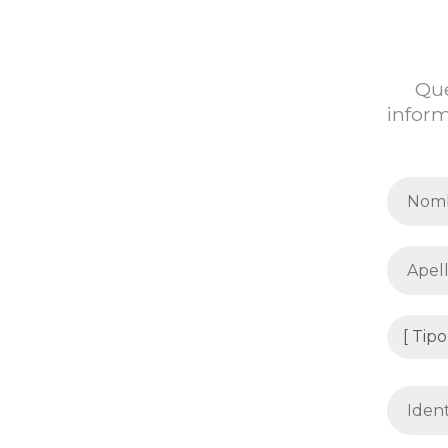
Que
inform