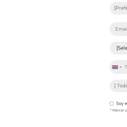
Soy e
* Marcar ú