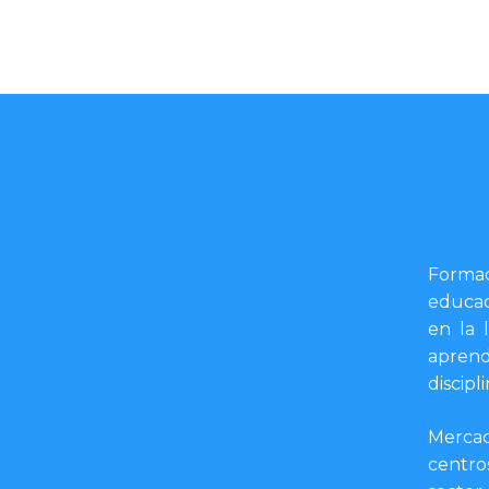
Formac
educac
en la 
aprend
discipli
Mercad
centro