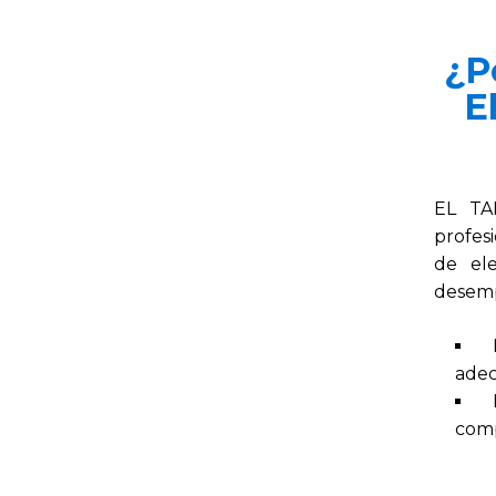
¿P
E
EL TA
profes
de ele
desemp
adec
comp