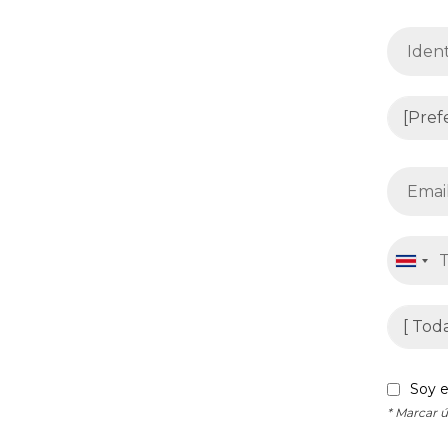
Soy e
* Marcar ú