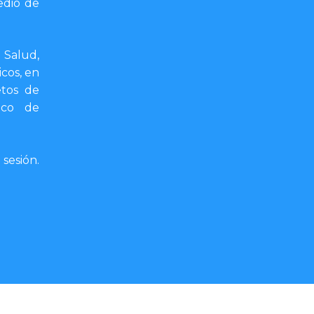
edio de
 Salud,
cos, en
etos de
ico de
sesión.