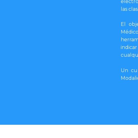
electr
las cla
El obj
Médico
herram
indic
cualqui
Un cur
Modali