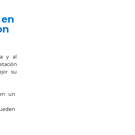
 en
on
a y al
etación
ejor su
 en un
pueden